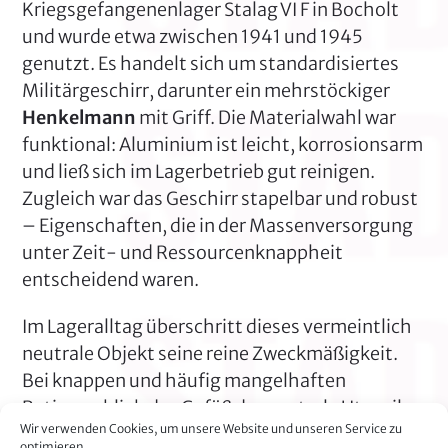
Kriegsgefangenenlager Stalag VI F in Bocholt
und wurde etwa zwischen 1941 und 1945
genutzt. Es handelt sich um standardisiertes
Militärgeschirr, darunter ein mehrstöckiger
Henkelmann
mit Griff. Die Materialwahl war
funktional: Aluminium ist leicht, korrosionsarm
und ließ sich im Lagerbetrieb gut reinigen.
Zugleich war das Geschirr stapelbar und robust
– Eigenschaften, die in der Massenversorgung
unter Zeit- und Ressourcenknappheit
entscheidend waren.
Im Lageralltag überschritt dieses vermeintlich
neutrale Objekt seine reine Zweckmäßigkeit.
Bei knappen und häufig mangelhaften
Rationen blieb das Gefäß das zentrale Utensil
Wir verwenden Cookies, um unsere Website und unseren Service zu
der Essensaufnahme – und damit ein Symbol
optimieren.