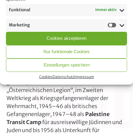
für Überleben, Selbstbehauptung und minimale
Funktional
Immer aktiv
Autonomie. Viele überlieferte Stücke zeigen
Spuren kreativer Aneignung: Improvisierte
Marketing
Reparaturen, Tauschvorgänge und
individuelle
Marke
Gravuren
mit Namen oder Zeichen verleihen
Cookies akzeptieren
dem standardisierten Gegenstand persönliche
Geschichte.
Nur funktionale Cookies
Einstellungen speichern
Die Standortbiografie des Stadtwaldlagers
rahmt das Objekt historisch ein. Seit 1935
Cookies
Datenschutz
Impressum
genutzt, diente der Ort zunächst der
„Österreichischen Legion“, im Zweiten
Weltkrieg als Kriegsgefangenenlager der
Wehrmacht, 1945–46 als britisches
Gefangenenlager, 1947–48 als
Palestine
Transit Camp
für ausreisewillige Jüdinnen und
Juden und bis 1956 als Unterkunft für