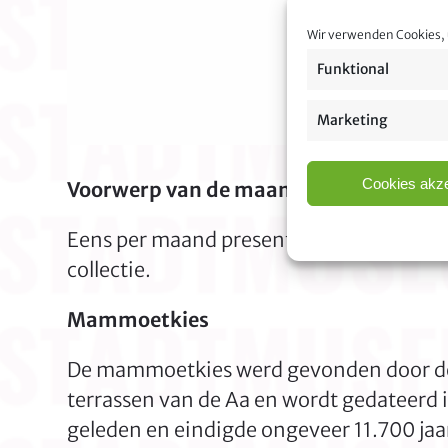
Wir verwenden Cookies, 
Funktional
Marketing
Cookies akze
Voorwerp van de maand – september 
Eens per maand presenteert het stadsmu
collectie.
Mammoetkies
De mammoetkies werd gevonden door de ar
terrassen van de Aa en wordt gedateerd i
geleden en eindigde ongeveer 11.700 jaar