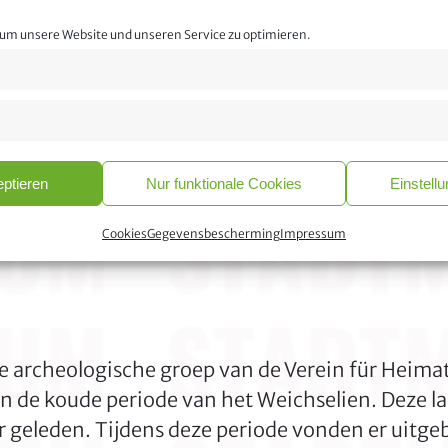
um unsere Website und unseren Service zu optimieren.
ptieren
Nur funktionale Cookies
Einstell
2024
Cookies
Gegevensbescherming
Impressum
seum in samenwerking met het Bocholter-Borken
cheologische groep van de Verein für Heimatpfl
n de koude periode van het Weichselien. Deze laa
 geleden. Tijdens deze periode vonden er uitgebr