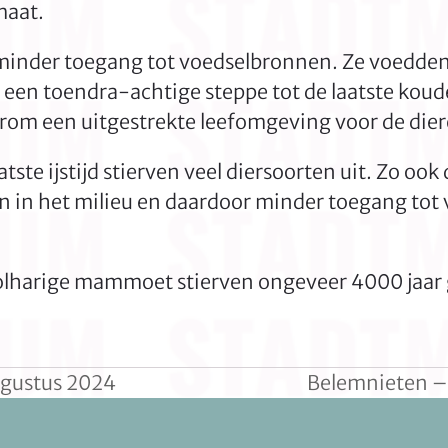
maat.
minder toegang tot voedselbronnen. Ze voedden
en toendra-achtige steppe tot de laatste koude 
rom een uitgestrekte leefomgeving voor de dier
atste ijstijd stierven veel diersoorten uit. Zo o
n in het milieu en daardoor minder toegang tot
olharige mammoet stierven ongeveer 4000 jaar g
ugustus 2024
Belemnieten –
next
post: