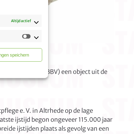
Altijd actief
Marketing
ungen speichern
er Volksblatt (BBV) een object uit de
ege e. V. in Altrhede op de lage
tste ijstijd begon ongeveer 115.000 jaar
eide ijstijden plaats als gevolg van een