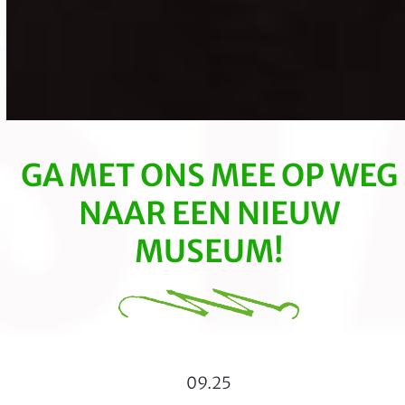
GA MET ONS MEE OP WEG
NAAR EEN NIEUW
MUSEUM!
09.25