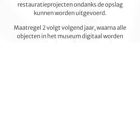
restauratieprojecten ondanks de opslag
kunnen worden uitgevoerd.
Maatregel 2 volgt volgend jaar, waarna alle
objecten in het museum digitaal worden
vastgelegd en gedocumenteerd.
Use
the
left
and
Press
right
escape
05.11.2023
arrow
to
keys
go
SLOTEVENEMENT
to
to
access
VOOR
the
the
first