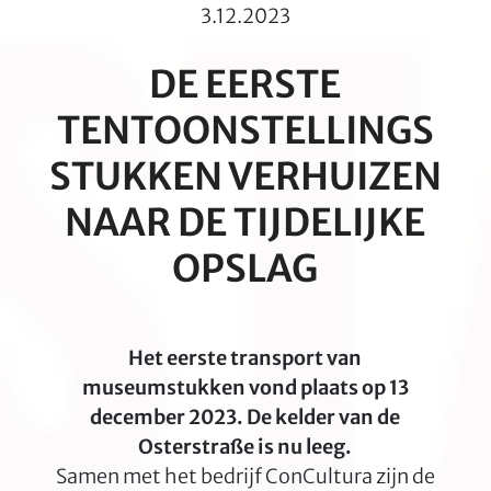
escape
3.12.2023
to
go
DE EERSTE
to
TENTOONSTELLINGS
the
first
STUKKEN VERHUIZEN
slide
NAAR DE TIJDELIJKE
OPSLAG
Het eerste transport van
museumstukken vond plaats op 13
december 2023. De kelder van de
Osterstraße is nu leeg.
Samen met het bedrijf ConCultura zijn de