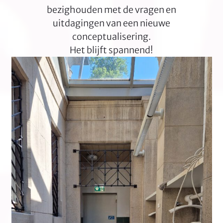
bezighouden met de vragen en
uitdagingen van een nieuwe
conceptualisering.
Het blijft spannend!
Use
the
left
and
right
arrow
keys
to
access
the
carousel
navigation