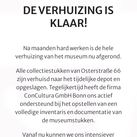
go
DE VERHUIZING IS
to
KLAAR!
the
first
slide
Na maanden hard werken is de hele
verhuizing van het museum nu afgerond.
Alle collectiestukken van Osterstraße 66
zijn verhuisd naar het tijdelijke depot en
opgeslagen. Tegelijkertijd heeft de firma
ConCultura GmbH Bonn ons actief
ondersteund bij het opstellen van een
volledige inventaris en documentatie van
de museumstukken.
Vanaf nu kunnen we ons intensiever